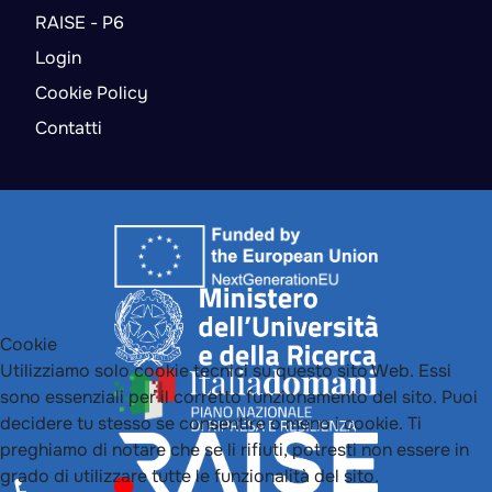
RAISE - P6
Login
Cookie Policy
Contatti
Cookie
Utilizziamo solo cookie tecnici su questo sito Web. Essi
sono essenziali per il corretto funzionamento del sito. Puoi
decidere tu stesso se consentire o meno i cookie. Ti
preghiamo di notare che se li rifiuti, potresti non essere in
grado di utilizzare tutte le funzionalità del sito.