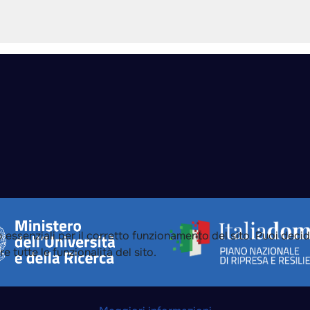
 essenziali per il corretto funzionamento del sito. Puoi deci
re tutte le funzionalità del sito.