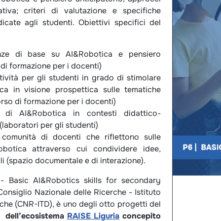
tiva; criteri di valutazione e specifiche
dicate agli studenti. Obiettivi specifici del
nze di base su AI&Robotica e pensiero
 di formazione per i docenti)
ività per gli studenti in grado di stimolare
tica in visione prospettica sulle tematiche
rso di formazione per i docenti)
o di AI&Robotica in contesti didattico-
 (laboratori per gli studenti)
omunità di docenti che riflettono sulle
botica attraverso cui condividere idee,
li (spazio documentale e di interazione).
- Basic AI&Robotics skills for secondary
Consiglio Nazionale delle Ricerche - Istituto
iche (CNR-ITD), è uno degli otto progetti del
 dell’ecosistema
RAISE Liguria
concepito