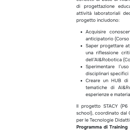
di progettazione educa
attività laboratoriali de
progetto includono:
Acquisire conosce
anticipatorio (Corso
Saper progettare att
una riflessione cri
dell’AI&Robotica (Co
Sperimentare l’us
disciplinari specifici
Creare un HUB di c
tematiche di AI&Ro
esperienze e materia
Il progetto STACY (P6 
school), coordinato dal 
per le Tecnologie Didatt
Programma di Training