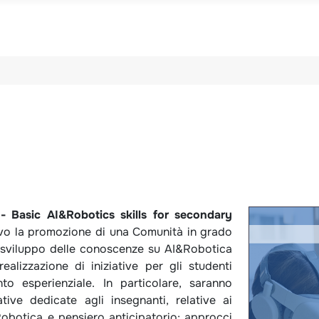
 Basic AI&Robotics skills for secondary
vo la promozione di una Comunità in grado
lo sviluppo delle conoscenze su AI&Robotica
realizzazione di iniziative per gli studenti
to esperienziale. In particolare, saranno
ative dedicate agli insegnanti, relative ai
Robotica e pensiero anticipatorio; approcci