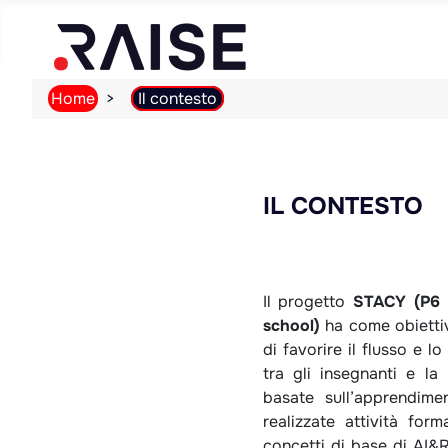
Home
Il contesto
IL CONTESTO
Il progetto
STACY (P6 -
school)
ha come obietti
di favorire il flusso e 
tra gli insegnanti e la 
basate sull’apprendimen
realizzate attività form
concetti di base di AI&